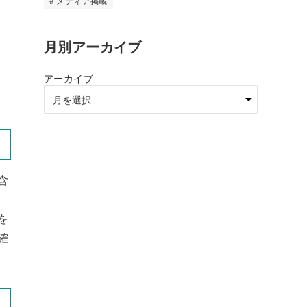
メディア掲載
月別アーカイブ
アーカイブ
含
を
確