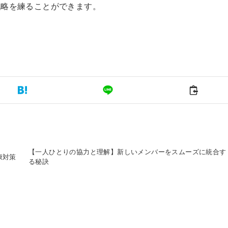
戦略を練ることができます。
。
【一人ひとりの協力と理解】新しいメンバーをスムーズに統合す
康対策
る秘訣