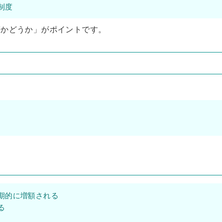
制度
等かどうか」がポイントです。
。
期的に増額される
る