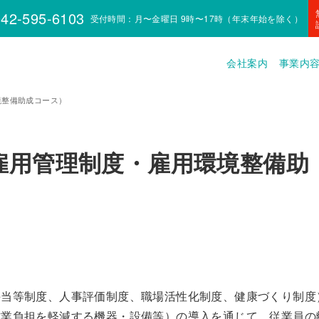
42-595-6103
受付時間：月〜金曜日 9時〜17時（年末年始を除く）
会社案内
事業内
境整備助成コース）
雇用管理制度・雇用環境整備助
手当等制度、人事評価制度、職場活性化制度、健康づくり制度
作業負担を軽減する機器・設備等）の導入を通じて、従業員の