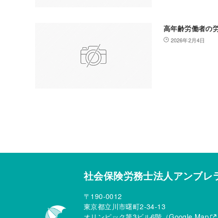
高年齢労働者の
2026年2月4日
社会保険労務士法人アンブレ
〒190-0012
東京都立川市曙町2-34-13
オリンピック第3ビル6階（
Google Map