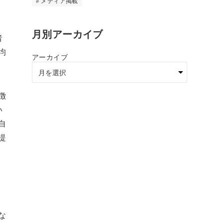
メディア掲載
月別アーカイブ
者
均
アーカイブ
徴
い
自
提
な